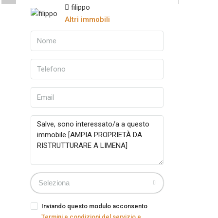
25 Altro
filippo
Altri immobili
Seleziona
Inviando questo modulo acconsento
Termini e condizioni del servizio e