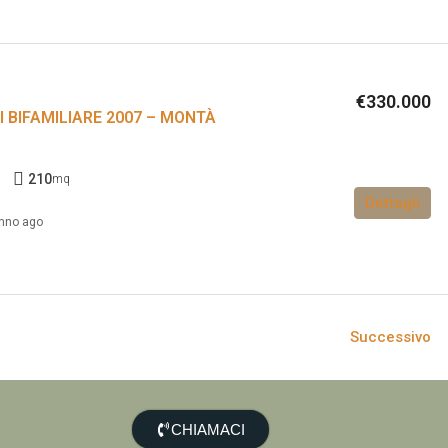
€330.000
I BIFAMILIARE 2007 – MONTÀ
1
210
mq
Dettagli
nno ago
Successivo
CHIAMACI