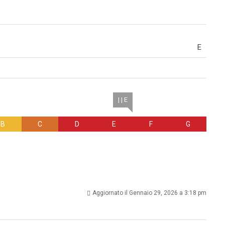
E
| | E
B
C
D
E
F
G
Aggiornato il Gennaio 29, 2026 a 3:18 pm