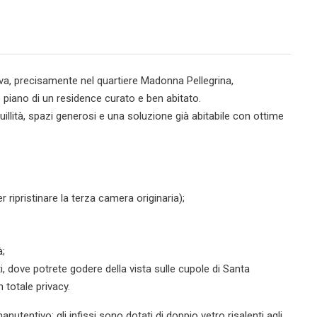
dova, precisamente nel quartiere Madonna Pellegrina,
 piano di un residence curato e ben abitato.
llità, spazi generosi e una soluzione già abitabile con ottime
 ripristinare la terza camera originaria);
à;
, dove potrete godere della vista sulle cupole di Santa
n totale privacy.
utentivo: gli infissi sono dotati di doppio vetro risalenti agli