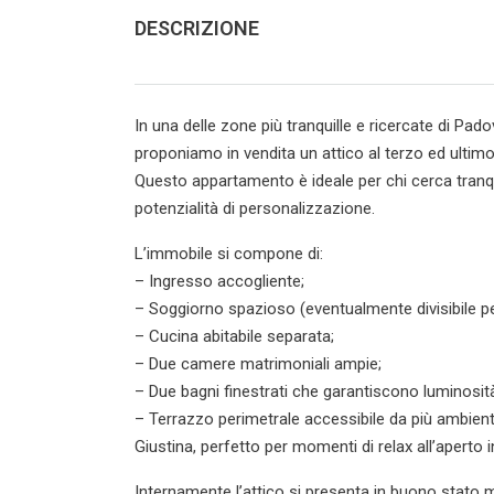
DESCRIZIONE
In una delle zone più tranquille e ricercate di Pa
proponiamo in vendita un attico al terzo ed ultimo
Questo appartamento è ideale per chi cerca tranqui
potenzialità di personalizzazione.
L’immobile si compone di:
– Ingresso accogliente;
– Soggiorno spazioso (eventualmente divisibile per
– Cucina abitabile separata;
– Due camere matrimoniali ampie;
– Due bagni finestrati che garantiscono luminosit
– Terrazzo perimetrale accessibile da più ambienti
Giustina, perfetto per momenti di relax all’aperto i
Internamente l’attico si presenta in buono stato man