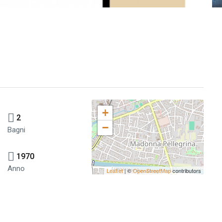
+
2
−
Bagni
1970
Anno
Leaflet
| ©
OpenStreetMap
contributors