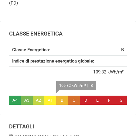
(PD)
CLASSE ENERGETICA
Classe Energetica:
B
Indice di prestazione energetica globale:
109,32 kWh/m²
109,32 kWh/m² | | B
A4
A3
A2
A1
B
C
D
E
F
G
DETTAGLI