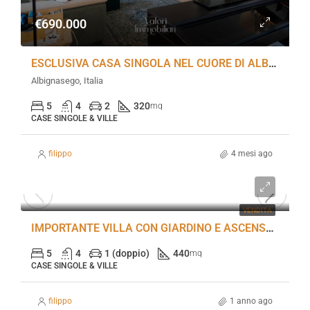
€690.000
ESCLUSIVA CASA SINGOLA NEL CUORE DI ALBIGNASEGO
Albignasego, Italia
5
4
2
320
mq
CASE SINGOLE & VILLE
filippo
4 mesi ago
€890.000
VENDITA
IMPORTANTE VILLA CON GIARDINO E ASCENSORE, VICENZA – SVIL890
5
4
1 (doppio)
440
mq
CASE SINGOLE & VILLE
filippo
1 anno ago