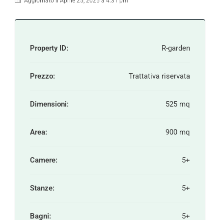
Aggiornato il Aprile 25, 2025 a 4:31 pm
Property ID:
R-garden
Prezzo:
Trattativa riservata
Dimensioni:
525 mq
Area:
900 mq
Camere:
5+
Stanze:
5+
Bagni:
5+