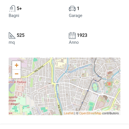
5+
1
Bagni
Garage
525
1923
mq
Anno
+
−
Leaflet
| ©
OpenStreetMap
contributors